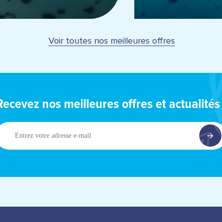
Voir toutes nos meilleures offres
Recevez nos meilleures offres et actualités 
ntrez
otre
dresse
-
ail