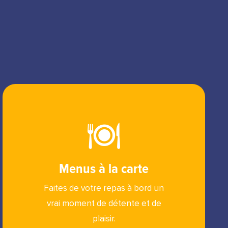
Menus à la carte
Faites de votre repas à bord un
vrai moment de détente et de
plaisir.