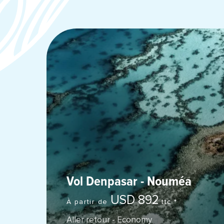
Vol Denpasar - Nouméa
USD 892
À partir de
ttc *
Aller retour - Economy