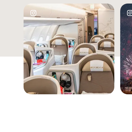
Image
Imag