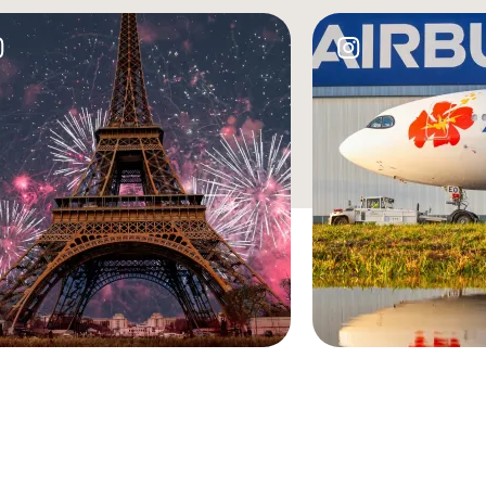
e
Image