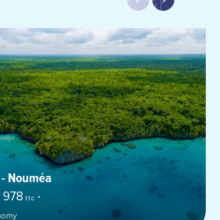
 - Nouméa
 978
ttc *
onomy