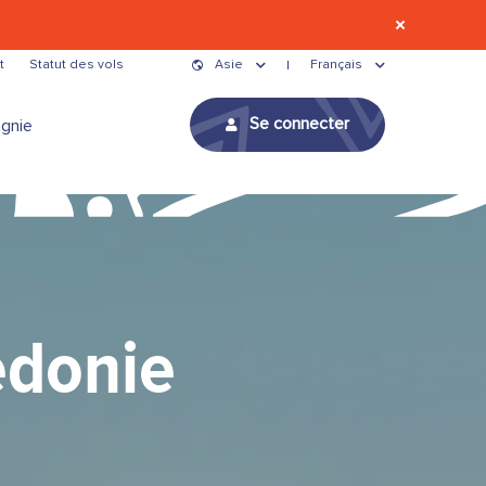
t
Statut des vols
Asie
Français
Se connecter
gnie
édonie