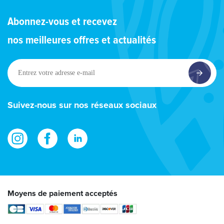
Abonnez-vous et recevez
nos meilleures offres et actualités
Entrez
votre
adresse
e-
Suivez-nous sur nos réseaux sociaux
mail
Moyens de paiement acceptés