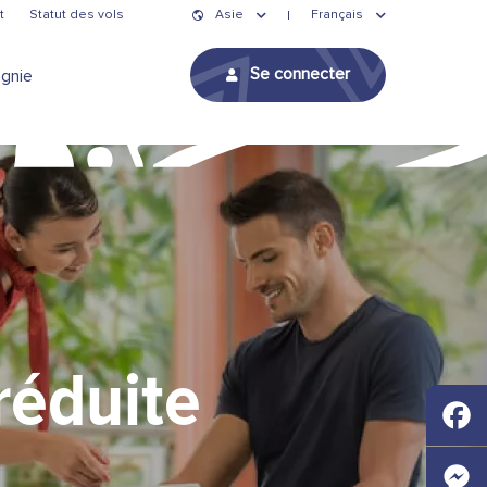
t
Statut des vols
Asie
Français
Se connecter
gnie
réduite
Faceb