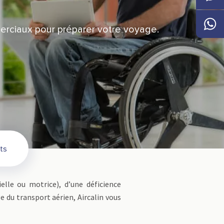
Messen
erciaux pour préparer votre voyage.
Whats
ts
elle ou motrice), d’une déficience
e du transport aérien, Aircalin vous