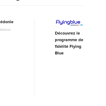
lédonie
alédonie
Découvrez le
programme de
fidélité Flying
Blue