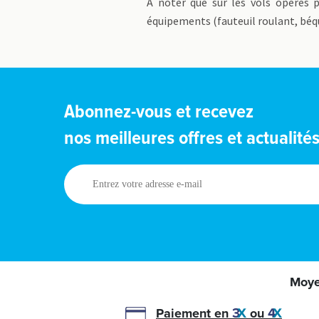
A noter que sur les vols opérés p
équipements (fauteuil roulant, béqu
Abonnez-vous et recevez
nos meilleures offres et actualité
Entrez
votre
adresse
e-
mail
Moye
Paiement en
ou