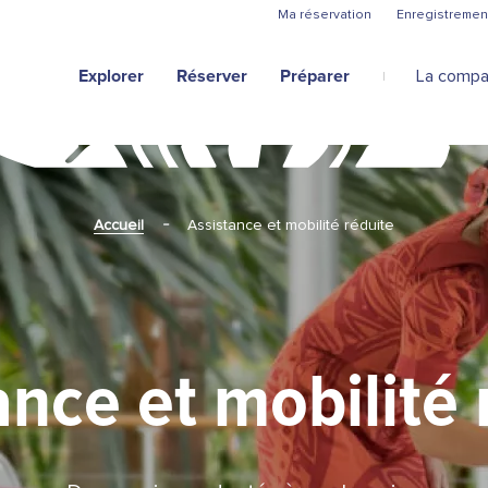
Aller au contenu principal
Ma réservation
Enregistremen
Explorer
Réserver
Préparer
La compa
Accueil
Assistance et mobilité réduite
ance et mobilité 