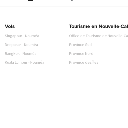
Vols
Tourisme en Nouvelle-Ca
Singapour - Nouméa
Office de Tourisme de Nouvelle-C
Denpasar - Nouméa
Province Sud
Bangkok - Nouméa
Province Nord
Kuala Lumpur - Nouméa
Province des Îles