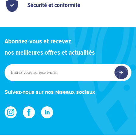
Sécurité et conformité
Abonnez-vous et recevez
nos meilleures offres et actualités
Entrez
votre
adresse
e-
Suivez-nous sur nos réseaux sociaux
mail