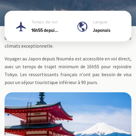
Temps de vol
Langue
Le Japon est un archipel de 6 852 îles s'étirant sur plus de 3
16h55 depuis
Japonais
000 km du nord au sud, offrant une diversité de paysages et de
Nouméa
climats exceptionnelle.
Voyager au Japon depuis Nouméa est accessible en vol direct,
avec un temps de trajet minimum de 16h55 pour rejoindre
Tokyo. Les ressortissants français n'ont pas besoin de visa
pour un séjour touristique inférieur à 90 jours.