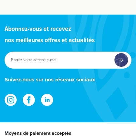
Abonnez-vous et recevez
nos meilleures offres et actualités
Entrez
votre
adresse
e-
Suivez-nous sur nos réseaux sociaux
mail
Moyens de paiement acceptés