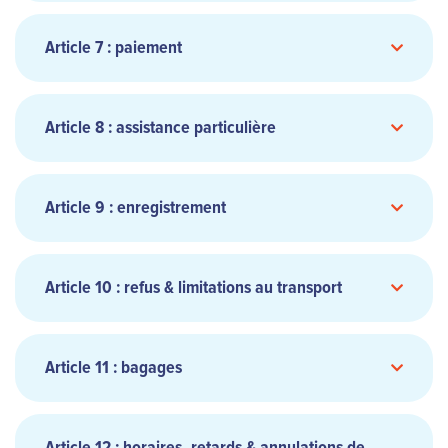
Article 7 : paiement
Article 8 : assistance particulière
Article 9 : enregistrement
Article 10 : refus & limitations au transport
En ligne, la liste des cartes de crédit acceptées :
Visa, Mastercard, CB, American Express, JCB,
Discover et Diners. Le paiement en ligne ne
Article 11 : bagages
www.aircalin.com
peut être effectué que par carte de crédit. Les
données transférées sur Internet, telles que les
détails de la carte de crédit, sont cryptées en