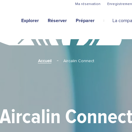
Aller au contenu principal
Ma réservation
Enregistremen
Explorer
Réserver
Préparer
La compa
Accueil
Aircalin Connect
Aircalin Connec