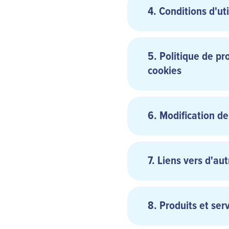
4. Conditions d'uti
5. Politique de pr
cookies
vous faire passer 
MS Internet Explo
injurier ou harcele
Firefox
6. Modification de
publier, diffuser 
Safari
obscènes ;
Google Chrome
déclarer ou insin
consentement spéci
7. Liens vers d'aut
utiliser un automa
manuel ou automa
navigation ou la p
8. Produits et se
publier, diffuser
commerciales et d