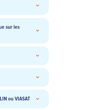
ue sur les
priés, diffamatoires ou
ar AIRCALIN sans notre
e dispositif ou procédé
ourner la structure de
e ce soit ;
ALIN ou VIASAT
n matériel, des marques
 protégées, sans avoir