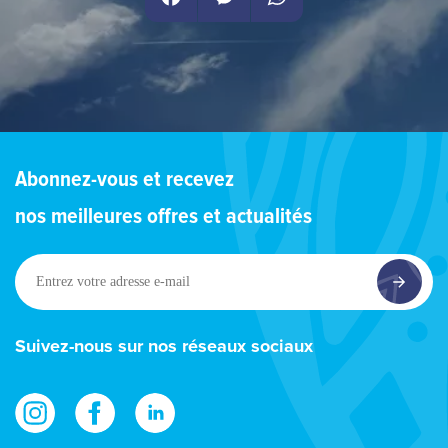
Facebook
Messenger
WhatsApp
Abonnez-vous et recevez
nos meilleures offres et actualités
Entrez
votre
adresse
e-
Suivez-nous sur nos réseaux sociaux
mail